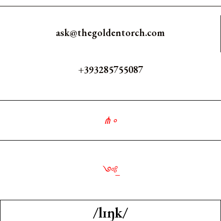
ask@thegoldentorch.com
+393285755087
⋔
∘
∘
_
/lɪŋk/