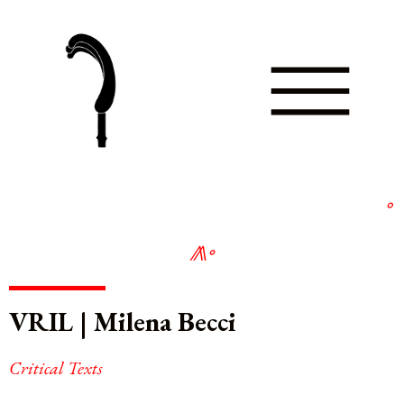
⋆
∘
⨇
∘
VRIL | Milena Becci
Critical Texts